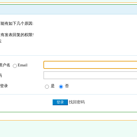
能有如下几个原因:
有发表回复的权限!
坛
用户名
Email
码
登录
是
否
找回密码